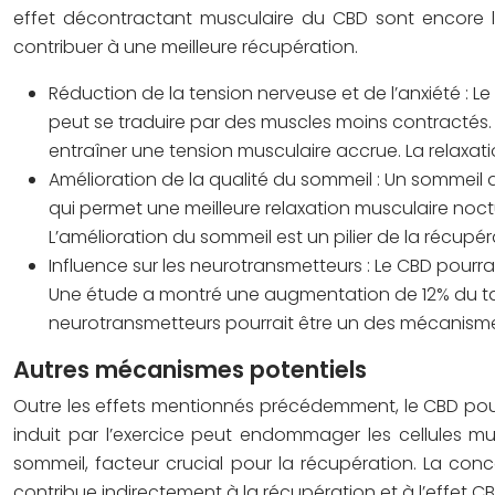
effet décontractant musculaire du CBD sont encore li
contribuer à une meilleure récupération.
Réduction de la tension nerveuse et de l’anxiété : Le
peut se traduire par des muscles moins contractés.
entraîner une tension musculaire accrue. La relaxat
Amélioration de la qualité du sommeil : Un sommeil d
qui permet une meilleure relaxation musculaire noct
L’amélioration du sommeil est un pilier de la récup
Influence sur les neurotransmetteurs : Le CBD pourra
Une étude a montré une augmentation de 12% du taux 
neurotransmetteurs pourrait être un des mécanism
Autres mécanismes potentiels
Outre les effets mentionnés précédemment, le CBD pourr
induit par l’exercice peut endommager les cellules mu
sommeil, facteur crucial pour la récupération. La conc
contribue indirectement à la récupération et à l’effet 