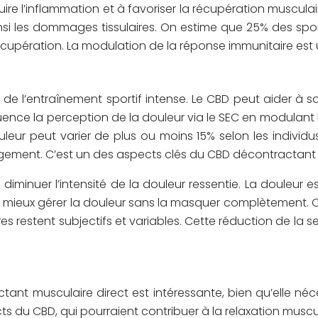
ire l’inflammation et à favoriser la récupération musculair
ainsi les dommages tissulaires. On estime que 25% des spor
la récupération. La modulation de la réponse immunitaire 
 l’entraînement sportif intense. Le CBD peut aider à so
luence la perception de la douleur via le SEC en modulant l
leur peut varier de plus ou moins 15% selon les individu
agement. C’est un des aspects clés du CBD décontractant
 à diminuer l’intensité de la douleur ressentie. La douleu
e mieux gérer la douleur sans la masquer complètement. Ce
fres restent subjectifs et variables. Cette réduction de la 
ant musculaire direct est intéressante, bien qu’elle néc
 du CBD, qui pourraient contribuer à la relaxation muscula