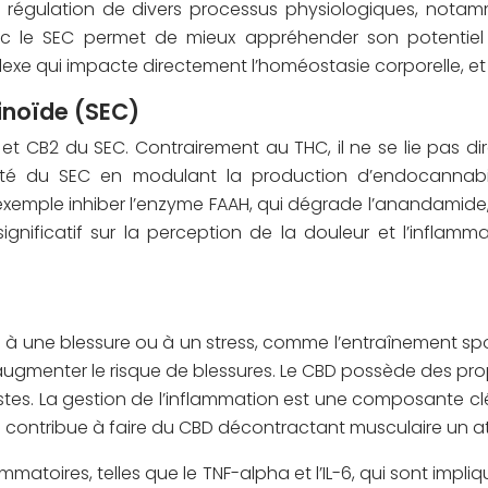
 régulation de divers processus physiologiques, notammen
c le SEC permet de mieux appréhender son potentiel 
xe qui impacte directement l’homéostasie corporelle, et 
inoïde (SEC)
et CB2 du SEC. Contrairement au THC, il ne se lie pas dir
ctivité du SEC en modulant la production d’endocannab
ar exemple inhiber l’enzyme FAAH, qui dégrade l’anandami
ignificatif sur la perception de la douleur et l’inflamm
e à une blessure ou à un stress, comme l’entraînement sp
augmenter le risque de blessures. Le CBD possède des pro
stes. La gestion de l’inflammation est une composante clé 
e contribue à faire du CBD décontractant musculaire un a
mmatoires, telles que le TNF-alpha et l’IL-6, qui sont impl