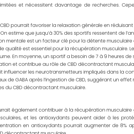
mitées et nécessitent davantage de recherches. Cependan
 CBD pourrait favoriser la relaxation générale en réduisant 
 On estime que jusqu’à 30% des sportifs ressentent de l’a
ion mentale est un facteur clé pour la détente musculaire
e qualité est essentiel pour la récupération musculaire. L
urne. En moyenne, un sportif a besoin de 7 à 9 heures de 
ération et contribue au rôle de CBD décontractant musculai
it influencer les neurotransmetteurs impliqués dans la cont
de GABA après l’ingestion de CBD, suggérant un effet rel
es du CBD décontractant musculaire.
ait également contribuer à la récupération musculaire g
sculaires, et les antioxydants peuvent aider à les pro
entration en antioxydants pourrait augmenter de 8% aprè
CBD décontractant musculaire.