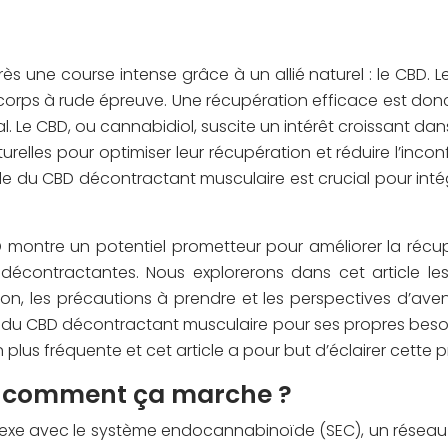
ne course intense grâce à un allié naturel : le CBD. Les e
orps à rude épreuve. Une récupération efficace est donc
al. Le CBD, ou cannabidiol, suscite un intérêt croissant da
relles pour optimiser leur récupération et réduire l’incon
ôle du CBD décontractant musculaire est crucial pour int
D montre un potentiel prometteur pour améliorer la récup
t décontractantes. Nous explorerons dans cet article l
ation, les précautions à prendre et les perspectives d’ave
 du CBD décontractant musculaire pour ses propres besoin
plus fréquente et cet article a pour but d’éclairer cette p
: comment ça marche ?
plexe avec le système endocannabinoïde (SEC), un réseau