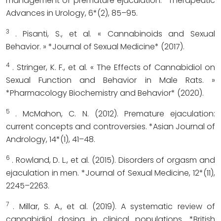
management of premature ejaculation. *Therapeutic
Advances in Urology, 6*(2), 85–95.
3
. Pisanti, S., et al. « Cannabinoids and Sexual
Behavior. » *Journal of Sexual Medicine* (2017).
4
. Stringer, K. F., et al. « The Effects of Cannabidiol on
Sexual Function and Behavior in Male Rats. »
*Pharmacology Biochemistry and Behavior* (2020).
5
. McMahon, C. N. (2012). Premature ejaculation:
current concepts and controversies. *Asian Journal of
Andrology, 14*(1), 41–48.
6
. Rowland, D. L., et al. (2015). Disorders of orgasm and
ejaculation in men. *Journal of Sexual Medicine, 12*(11),
2245–2263.
7
. Millar, S. A., et al. (2019). A systematic review of
cannabidiol dosing in clinical populations. *British