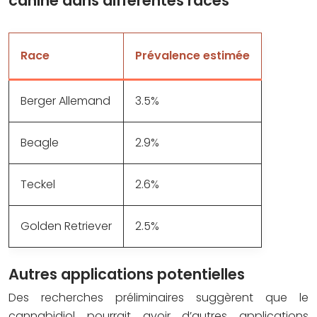
canine dans différentes races
Race
Prévalence estimée
Berger Allemand
3.5%
Beagle
2.9%
Teckel
2.6%
Golden Retriever
2.5%
Autres applications potentielles
Des recherches préliminaires suggèrent que le
cannabidiol pourrait avoir d’autres applications