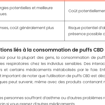
gies potentielles et meilleure
Coût potentiellement
ues.
enses, coût généralement plus
Risque potentiel d’al
présence possible d
cations liés à la consommation de puffs CBD
ûr pour la plupart des gens, la consommation de puffs
es respiratoires chez les individus sensibles. Des int
urs et certains médicaments métabolisés par le foie. En
st important de noter que l’utilisation de puffs CBD est d
drogues peut survenir, même avec des produits contenant 
 les personnes souffrant d’asthme ou d’autres problèmes re
in si vous prenez d’autres médicaments.