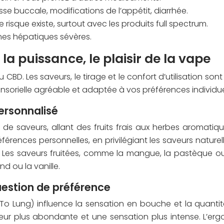
e buccale, modifications de l’appétit, diarrhée.
le risque existe, surtout avec les produits full spectrum.
mes hépatiques sévères.
la puissance, le plaisir de la vape
u CBD. Les saveurs, le tirage et le confort d’utilisation so
ensorielle agréable et adaptée à vos préférences individue
ersonnalisé
e saveurs, allant des fruits frais aux herbes aromatiqu
érences personnelles, en privilégiant les saveurs naturell
r. Les saveurs fruitées, comme la mangue, la pastèque ou
d ou la vanille.
 question de préférence
 To Lung) influence la sensation en bouche et la quanti
eur plus abondante et une sensation plus intense. L’ergon