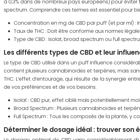
à 0,3% dans de nombreux pays européens) pour éviter tout
spectrum. Comprendre ces termes est essentiel pour bie
Concentration en mg de CBD par puff (et par ml) :
I
Taux de THC :
Doit être conforme aux normes légale
Type de CBD :
Isolat, broad spectrum ou full spectru
Les différents types de CBD et leur influenc
Le type de CBD utilisé dans un puff influence considéra
contient plusieurs cannabinoïdes et terpènes, mais sans
THC. L’effet d’entourage, qui résulte de la synergie en
de vos préférences et de vos besoins.
Isolat :
CBD pur, effet ciblé mais potentiellement mo
Broad Spectrum :
Plusieurs cannabinoïdes et terpène
Full Spectrum :
Tous les composés de la plante, y com
Déterminer le dosage idéal : trouver son é
Le dosage optimal de CBD varie considérablement d’une