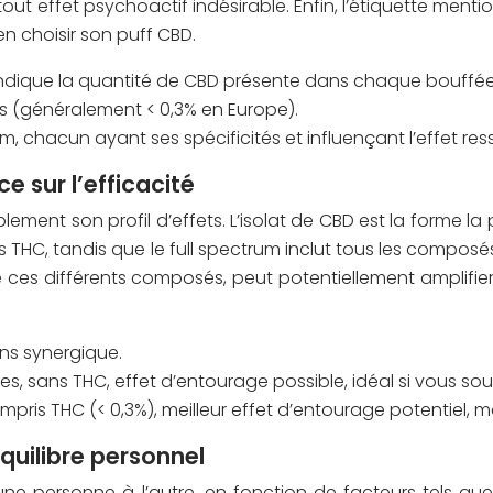
 effet psychoactif indésirable. Enfin, l’étiquette mentionn
n choisir son puff CBD.
ndique la quantité de CBD présente dans chaque bouffée
s (généralement < 0,3% en Europe).
m, chacun ayant ses spécificités et influençant l’effet ress
e sur l’efficacité
blement son profil d’effets. L’isolat de CBD est la forme 
 THC, tandis que le full spectrum inclut tous les composés
tre ces différents composés, peut potentiellement amplifie
ins synergique.
s, sans THC, effet d’entourage possible, idéal si vous sou
pris THC (< 0,3%), meilleur effet d’entourage potentiel, m
quilibre personnel
 personne à l’autre, en fonction de facteurs tels que l