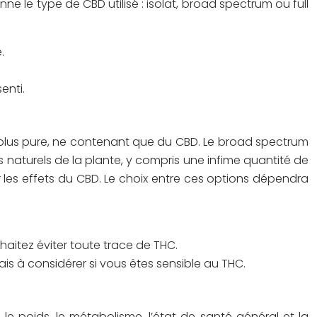
e le type de CBD utilisé : isolat, broad spectrum ou full
.
enti.
la plus pure, ne contenant que du CBD. Le broad spectrum
 naturels de la plante, y compris une infime quantité de
r les effets du CBD. Le choix entre ces options dépendra
haitez éviter toute trace de THC.
ais à considérer si vous êtes sensible au THC.
e poids, le métabolisme, l’état de santé général et la