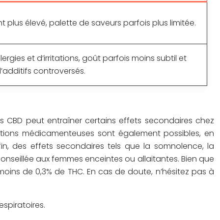
 plus élevé, palette de saveurs parfois plus limitée.
lergies et d’irritations, goût parfois moins subtil et
’additifs controversés.
 CBD peut entraîner certains effets secondaires chez
eractions médicamenteuses sont également possibles, en
fin, des effets secondaires tels que la somnolence, la
éconseillée aux femmes enceintes ou allaitantes. Bien que
moins de 0,3% de THC. En cas de doute, n’hésitez pas à
spiratoires.