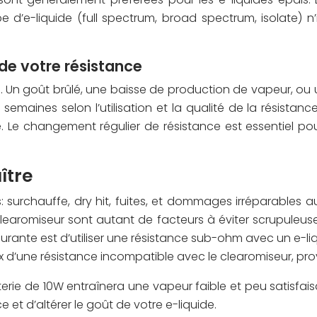
’e-liquide (full spectrum, broad spectrum, isolate) n’i
 de votre résistance
 Un goût brûlé, une baisse de production de vapeur, ou un
semaines selon l’utilisation et la qualité de la résistan
ieure. Le changement régulier de résistance est essentiel 
ître
surchauffe, dry hit, fuites, et dommages irréparables a
clearomiseur sont autant de facteurs à éviter scrupuleus
ourante est d’utiliser une résistance sub-ohm avec un e-liq
ix d’une résistance incompatible avec le clearomiseur, p
terie de 10W entraînera une vapeur faible et peu satisfaisa
 et d’altérer le goût de votre e-liquide.