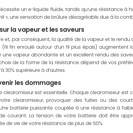
 nécessite un e-liquide fluide, tandis qu’une résistance 
hit », une sensation de brûlure désagréable due à la com
sur la vapeur et les saveurs
e et, par conséquent, la qualité de la vapeur et le rendu
s (fil fin enroulé autour d’un fil plus épais) augmenten
ur une vapeur abondante et un excellent rendu des saveu
e choix de la forme de la résistance dépend de vos préf
à 30% supérieure à d’autres.
évenir les dommages
otre clearomiseur est essentielle. Chaque clearomiseur e
 clearomiseur, provoquer des fuites ou des courts-cir
. Une batterie puissante couplée à une résistance à fai
té de courant. La tension de votre batterie doit être a
urée de vie de votre résistance de plus de 50%.