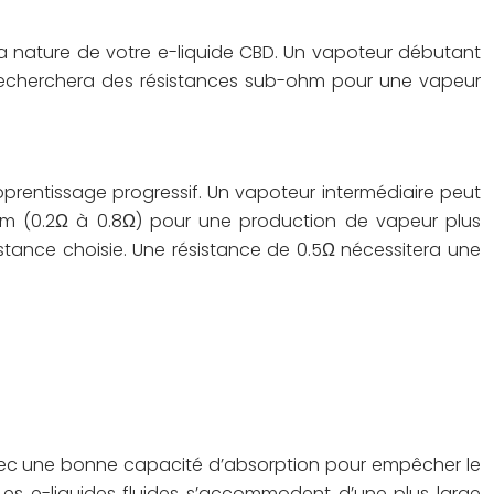
 la nature de votre e-liquide CBD. Un vapoteur débutant
recherchera des résistances sub-ohm pour une vapeur
prentissage progressif. Un vapoteur intermédiaire peut
-ohm (0.2Ω à 0.8Ω) pour une production de vapeur plus
istance choisie. Une résistance de 0.5Ω nécessitera une
e avec une bonne capacité d’absorption pour empêcher le
 Les e-liquides fluides s’accommodent d’une plus large