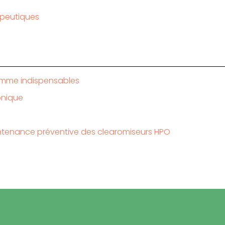
rapeutiques
gamme indispensables
onique
intenance préventive des clearomiseurs HPO