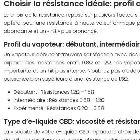
Choisir la résistance idéale: profi
Le choix de la résistance repose sur plusieurs facteur
optera pour une résistance à haute valeur ohmique 
abondante et un « hit » plus prononcé.
Profil du vapoteur: débutant, intermédiai
Un vapoteur débutant trouvera satisfaction avec des r
explorer des résistances entre 0.8Ω et 1.2Ω. Les vap
importante et un hit plus intense. N’oubliez pas d’ada
puissance bien supérieure à une résistance de 1.5Ω.
Débutant : Résistances 1.2Ω – 1.8Ω
Intermédiaire : Résistances 0.8Ω – 1.2Ω
Expérimenté : Résistances 0.2Ω – 0.8Ω
Type d’e-liquide CBD: viscosité et résista
La viscosité de votre e-liquide CBD impacte le choix d
dry hit. Les résistances à valeur ohmique plus élevée