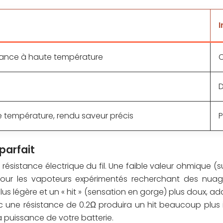
I
stance à haute température
C
D
e température, rendu saveur précis
P
parfait
résistance électrique du fil. Une faible valeur ohmique 
our les vapoteurs expérimentés recherchant des nuages
lus légère et un « hit » (sensation en gorge) plus doux, ad
c une résistance de 0.2Ω produira un hit beaucoup plus 
 puissance de votre batterie.