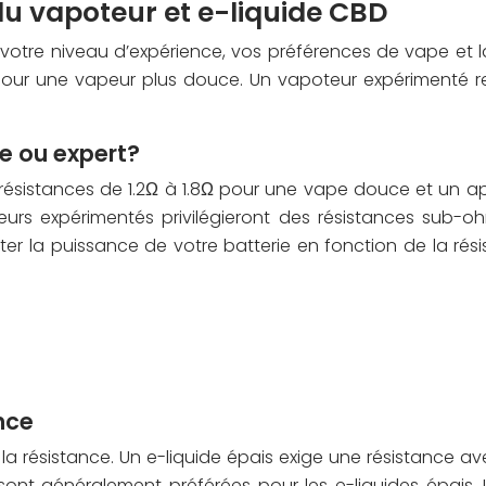
l du vapoteur et e-liquide CBD
s: votre niveau d’expérience, vos préférences de vape et
pour une vapeur plus douce. Un vapoteur expérimenté 
re ou expert?
ésistances de 1.2Ω à 1.8Ω pour une vape douce et un ap
oteurs expérimentés privilégieront des résistances sub
pter la puissance de votre batterie en fonction de la rés
nce
e la résistance. Un e-liquide épais exige une résistanc
 sont généralement préférées pour les e-liquides épais.